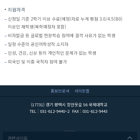
지원자격
신청일 기준 2학기 이상 수료(예정)자로 누계 평점 3.0/4.5(B0)
이상인 재학생(복학예정자 포함)
비자발급 등 글로벌 현장학습 참여에 결격 사유가 없는 학생
일정 수준의 공인어학성적 소지자
인성, 건강, 신상 등의 개인적인 문제가 없는 학생
외국인 및 이중 국적자 참여 불가
홍보브로셔
사이트맵
(17731) 경기 평택시 장안웃길 56 국제대학교
TEL : 031-612-9440~2
FAX : 031-612-9443
로그인
관련사이트
포탈사이트