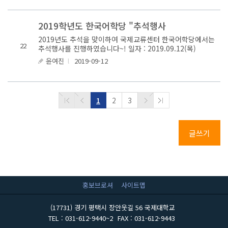
2019학년도 한국어학당 "추석행사
2019년도 추석을 맞이하여 국제교류센터 한국어학당에서는
22
추석행사를 진행하였습니다~! 일자 : 2019.09.12(목)
10:00~12:30 장소 : 국제대학교 체육관 및 예지관 참여자:
윤여진
l
2019-09-12
국제교류센터장 및 행..
1
2
3
글쓰기
홍보브로셔
사이트맵
(17731) 경기 평택시 장안웃길 56 국제대학교
TEL : 031-612-9440~2
FAX : 031-612-9443