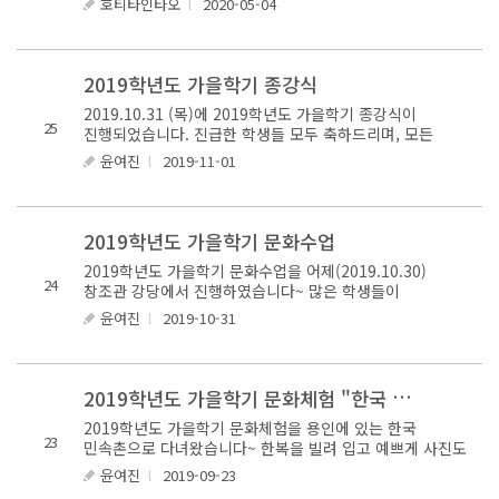
호티타인타오
l
2020-05-04
공부해야 ..
2019학년도 가을학기 종강식
2019.10.31 (목)에 2019학년도 가을학기 종강식이
25
진행되었습니다. 진급한 학생들 모두 축하드리며, 모든
학생들의 수료를 축하드립니다!
윤여진
l
2019-11-01
2019학년도 가을학기 문화수업
2019학년도 가을학기 문화수업을 어제(2019.10.30)
24
창조관 강당에서 진행하였습니다~ 많은 학생들이
참여해주고 즐겁게 시간을 보냈습니다! 문화수업을
윤여진
l
2019-10-31
기획하고 진행해주신 강사님들께 ..
2
019학년도 가을학기 문화체험 "한국 민속촌"
2019학년도 가을학기 문화체험을 용인에 있는 한국
23
민속촌으로 다녀왔습니다~ 한복을 빌려 입고 예쁘게 사진도
찍고, 한국의 옛 집과 문화 등을 많이 배울 수 있던
윤여진
l
2019-09-23
시간이였으면 합니다.^^