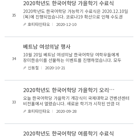
2020학년도 한국어학당 가을학기 수료식
2020학년도 한국어학당 가능학기 수료식은 2020.12.10일
35
(목)에 진행되었습니다. 코로나19 확산으로 인해 수도권
거리두기 2.5단계으로 격상됨에 따라 수료식은 반별로
호티타인타오
l
2020-12-10
교실에서 진행하였습니다..
베트남 여성의날 행사
10월 20일 베트남 여성의날 한국어학당 여학우들에게
34
장미한송이를 선물하는 이벤트를 진행하였습니다. 모두
축하합니다~
신동철
l
2020-10-21
2
020학년도 한국어학당 가을학기 오리엔테이션
오늘 한국어학당 가을학기 개강식이 국제대학교 컨벤션센터
33
비전홀에서 열렸습니다. 새로운 학기가 시작된 만큼 더
열심히 하여 좋은 성적을 거두시길 바랍니다. 또 추석을
호티타인타오
l
2020-09-28
맞이하여 ..
2020학년도 한국어학당 여름학기 수료식