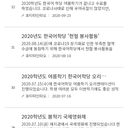
2020학년도 한국어 학당 여름학기가 끝나고 수료를
32
하였습니다. 코로나사태로 인해 우여곡절이 많았지만,
끝까지 잘 끝내준 학생들과 선생님들 고생하셨습니다.
호티타인타오
l
2020-09-23
2020년도 한국어학당 '헌혈 봉사활동'
2020.08.14(금)에 코로나19 장기화로 인한 부족한 혈액
31
수급에 동참하기 위해 한국어학당에서 헌혈 봉사활동을
진행하였습니다. 더운 날씨에도 불구하고 참여해 주신 많은
호티타인타오
l
2020-08-18
학생과 한국어학당..
2
020학년도 여름학기 한국어학당 오리엔테이션
2020.07.15(수)에 한국어학당 여름학기 오리엔테이션이
30
진행되었습니다. 학생 여러분 모두 이번학기에도 좋은 성적
거두시길 바랍니다 ^^
호티타인타오
l
2020-07-16
2020학년도 봄학기 국제영화제
2020.07.10(금) 예지관에서 국제영화제 진행되었습니다 한
29