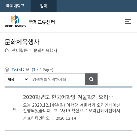
국제대학교
입학
국제교류센터
문화체육행사
센터활동
문화체육행사
(
1
/
3
Page)
Total :
36
검색
2
020학년도 한국어학당 겨울학기 오리엔테이션
오늘 2020.12.14일(월) 어학당 겨울학기 오리엔테이션
36
진행되었습니다. 코로사19 확산으로 오리엔테이션에서
선생님들께서 중요한 내용만 학생들한테 전달하고
호티타인타오
l
2020-12-14
끝내셨습니다. 이번학기는 온..