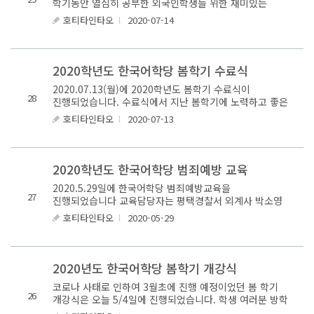
학기동안 열심히 공부한 외국인학생들 위한 재미있는
영화제 마련되었습니다 학생들의 스낵이랑 콜라를
호티타인타오
l
2020-07-14
준비해주신 선생님들께 ..
2020학년도 한국어학당 봄학기 수료식
2020.07.13(월)에 2020학년도 봄학기 수료식이
28
진행되었습니다. 수료식에서 지난 봄학기에 노력하고 좋은
성적 받은 학생들하고 출석률 높은 학생들한테 상장
호티타인타오
l
2020-07-13
수여되었습니다 외국인 학생하..
2020학년도 한국어학당 범죄예방 교육
2020.5.29일에 한국어학당 범죄예방교육을
27
진행되었습니다 교육담당자는 평택경찰서 외계사 박소영
경사님이셨습니다. 오전교육은 12시30분에 시작되었고
호티타인타오
l
2020-05-29
고급 및 중급반 학생들이 참여했..
2020년도 한국어학당 봄학기 개강식
코로나 사태로 인하여 3월초에 진행 예정이었던 봄 학기
26
개강식은 오늘 5/4일에 진행되었습니다. 학생 여러분 방학
아닌 정말 긴 방학을 끝내고 이제부터는 열심히, 최선을 다해