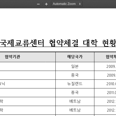
Zoom
Zoom
Out
In
국제교류센터 
협약체결 
대학 
현황
협약기관
해당국가
협약
일본
2009.
중국
2009.
크닉
뉴질랜드
2010.
중국
2011.
학
베트남
2012.
학
베트남
2012.