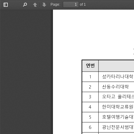
Page:
of 1
Toggle
Find
Previous
Next
Sidebar
연번
1
성카타리나대학
2
산동수리대학
3
오타고 
폴리테
4
한미대학교류원
5
호텔여행기술대
6
광닌전문사범대