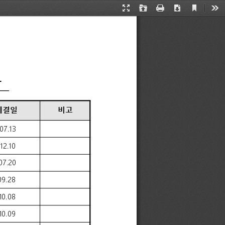
Current
Presentation
Open
Print
Download
Too
View
Mode
 
체결일
비고
07.13
12.10
07.20
09.28
10.08
10.09